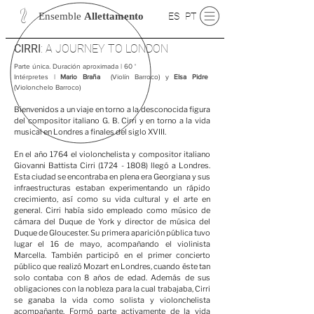
S
Ensemble
Allettamento
ES
PT
CIRRI
: A JOURNEY TO LONDON
Parte única. Duración aproximada | 60 '
Intérpretes |
Mario Braña
(Violín Barroco) y
Elsa Pidre
(Violonchelo Barroco)
Bienvenidos a un viaje en torno a la desconocida figura
del compositor italiano G. B. Cirri y en torno a la vida
musical en Londres a finales del siglo XVIII.
En el año 1764 el violonchelista y compositor italiano
Giovanni Battista Cirri
(1724 - 1808)
llegó a Londres.
Esta ciudad se encontraba en plena era Georgiana y sus
infraestructuras estaban experimentando un rápido
crecimiento, así como su vida cultural y el arte en
general. Cirri había sido empleado como músico de
cámara del Duque de York y director de música del
Duque de Gloucester. Su primera aparición pública tuvo
lugar el 16 de mayo, acompañando el violinista
Marcella. También participó en el primer concierto
público que realizó Mozart en Londres, cuando éste tan
solo contaba con 8 años de edad. Además de sus
obligaciones con la nobleza para la cual trabajaba, Cirri
se ganaba la vida como solista y violonchelista
acompañante. Formó parte activamente de la vida