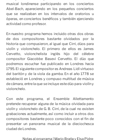
musical londinense participando en los conciertos
Abel-Bach, apareciendo en los pequeños conciertos
que se realizaban en los intervalos de oratorios u
óperas, en conciertos benéficos y también ejerciendo
actividad como profesor.
En nuestro programa hemos incluido otras dos obras
de dos compositores bastante olvidados por la
historia que compusieron, al igual que Cirri, dúos para
violín y violonchelo. El primero de ellos es James
Cervetto, violonchelista inglés hijo del célebre
compositor Giacobbe Basevi Cervetto. El dúo que
podremos escuchar fue publicado en Londres hacia
1795. El siguiente compositor es Andreas Lidl virtuoso
del baritón y de la viola da gamba. En el año 1778 se
estableció en Londres y compuso multitud de música
de cámara, entre la que se incluye este dúo para violín y
violonchelo.
Con este programa, el Ensemble Allettamento
pretende recuperar alguna de la música olvidada para
violín y violonchelo de G. B. Cirri, de la cual no existen
grabaciones actualmente, así como incluir a otros dos
compositores bastante poco conocidos con el fin de
presentar un panorama musical de la dieciochesca
ciudad de Londres.
Notas al programa | Mario Braña y Elsa Pidre