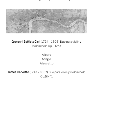
Giovanni Battista Cirri
(1724 – 1808) Duo para violin y
violonchelo Op. 1 Nº 3
Allegro
Adagio
Allegretto
James Cervetto
(1747 – 1837) Duo para violin y violonchelo
Op.5 Nº 1
Allegro
Aria (Andantino)
Allegro
Giovanni Battista Cirri
(1724 – 1808) Duo para violin y
violonchelo Op. 12 Nº 2
Allegro
Adagio
Allegretto